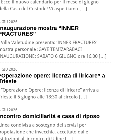
Ecco il nuovo calendario per il mese di giugno
della Casa del Custode! Vi aspettiamo […]
4 GIU 2026
Inaugurazione mostra “INNER
FRACTURES”
Villa Valetudine presenta: ‘INNER FRACTURES’
mostra personale :GAYE TEMIZARABACI
INAUGURAZIONE: SABATO 6 GIUGNO ore 16.00 […]
4 GIU 2026
“Operazione opere: licenza di liricare” a
Trieste
“Operazione Opere: licenza di liricare” arriva a
Trieste il 5 giugno alle 18:30 al circolo […]
4 GIU 2026
Incontro domiciliarità e casa di riposo
Linea condivisa a sostegno dei servizi per
popolazione che invecchia, accettato dalle
istituzioni all’incontro di Udine […]