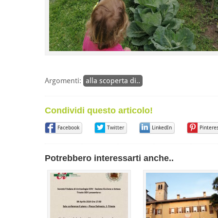
Argomenti:
alla scoperta di..
Condividi questo articolo!
Facebook
Twitter
LinkedIn
Pintere
Potrebbero interessarti anche..