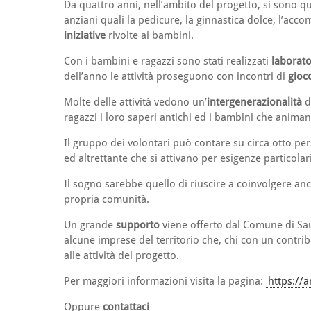
Da quattro anni, nell’ambito del progetto, si sono q
anziani quali la pedicure, la ginnastica dolce, l’a
iniziative
rivolte ai bambini.
Con i bambini e ragazzi sono stati realizzati
laborator
dell’anno le attività proseguono con incontri di
gioc
Molte delle attività vedono un’
intergenerazionalità
d
ragazzi i loro saperi antichi ed i bambini che animano
Il gruppo dei volontari può contare su circa otto pe
ed altrettante che si attivano per esigenze particola
Il sogno sarebbe quello di riuscire a coinvolgere anc
propria comunità.
Un grande
supporto
viene offerto dal Comune di Sau
alcune imprese del territorio che, chi con un contri
alle attività del progetto.
Per maggiori informazioni visita la pagina:
https://an
Oppure
contattaci