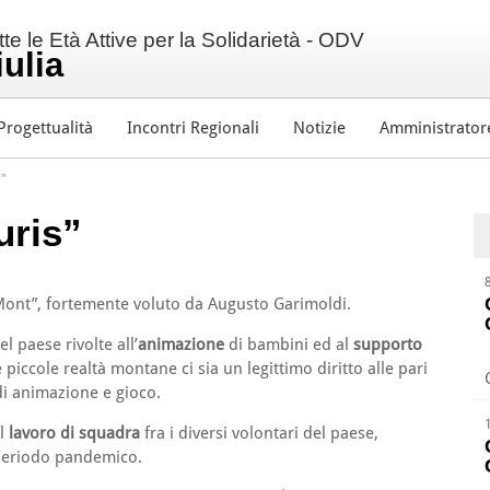
e le Età Attive per la Solidarietà - ODV
iulia
Progettualità
Incontri Regionali
Notizie
Amministrator
”
uris”
Mont”, fortemente voluto da Augusto Garimoldi.
l paese rivolte all’
animazione
di bambini ed al
supporto
piccole realtà montane ci sia un legittimo diritto alle pari
 di animazione e gioco.
il
lavoro di squadra
fra i diversi volontari del paese,
 periodo pandemico.