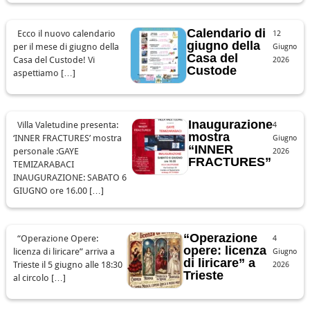
Calendario di
Ecco il nuovo calendario
12
giugno della
per il mese di giugno della
Giugno
Casa del
Casa del Custode! Vi
2026
Custode
aspettiamo […]
Inaugurazione
Villa Valetudine presenta:
4
mostra
‘INNER FRACTURES’ mostra
Giugno
“INNER
personale :GAYE
2026
FRACTURES”
TEMIZARABACI
INAUGURAZIONE: SABATO 6
GIUGNO ore 16.00 […]
“Operazione
“Operazione Opere:
4
opere: licenza
licenza di liricare” arriva a
Giugno
di liricare” a
Trieste il 5 giugno alle 18:30
2026
Trieste
al circolo […]