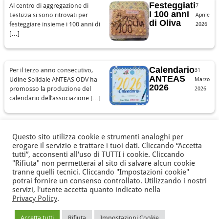
Festeggiati
Al centro di aggregazione di
7
i 100 anni
Lestizza si sono ritrovati per
Aprile
di Oliva
festeggiare insieme i 100 anni di
2026
[…]
Calendario
Per il terzo anno consecutivo,
31
ANTEAS
Udine Solidale ANTEAS ODV ha
Marzo
2026
promosso la produzione del
2026
calendario dell’associazione […]
1
2
3
…
37
Questo sito utilizza cookie e strumenti analoghi per
erogare il servizio e trattare i tuoi dati. Cliccando “Accetta
tutti”, acconsenti all'uso di TUTTI i cookie. Cliccando
"Rifiuta" non permetterai al sito di salvare alcun cookie
Associazione Nazionale Tutte le Età Attive per la Solidarietà
tranne quelli tecnici. Cliccando "Impostazioni cookie"
della Regione Friuli Venezia Giulia ODV
potrai fornire un consenso controllato. Utilizzando i nostri
via Battistig, 60 -
33100
Udine
Tel/Fax
+39 0432 246432
servizi, l'utente accetta quanto indicato nella
Privacy Policy
.
anteas@volontariato.fvg.it
anteasfvg@pec.csvfvg.it
Accetta tutti
Rifiuta
Impostazioni Cookie