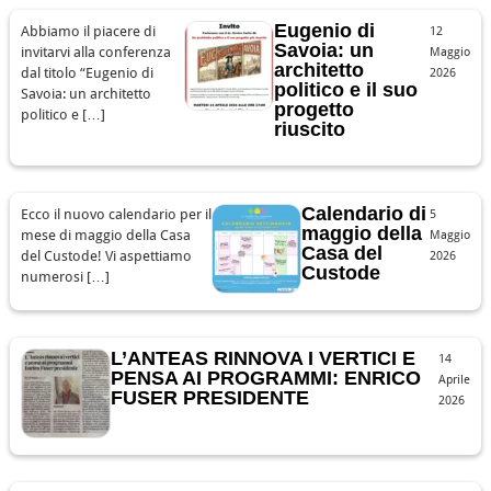
Eugenio di
Abbiamo il piacere di
12
Savoia: un
invitarvi alla conferenza
Maggio
architetto
dal titolo “Eugenio di
2026
politico e il suo
Savoia: un architetto
progetto
politico e […]
riuscito
Calendario di
Ecco il nuovo calendario per il
5
maggio della
mese di maggio della Casa
Maggio
Casa del
del Custode! Vi aspettiamo
2026
Custode
numerosi […]
L’ANTEAS RINNOVA I VERTICI E
14
PENSA AI PROGRAMMI: ENRICO
Aprile
FUSER PRESIDENTE
2026