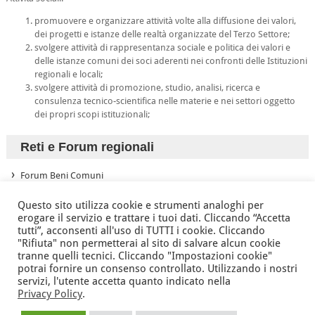
promuovere e organizzare attività volte alla diffusione dei valori,
dei progetti e istanze delle realtà organizzate del Terzo Settore;
svolgere attività di rappresentanza sociale e politica dei valori e
delle istanze comuni dei soci aderenti nei confronti delle Istituzioni
regionali e locali;
svolgere attività di promozione, studio, analisi, ricerca e
consulenza tecnico-scientifica nelle materie e nei settori oggetto
dei propri scopi istituzionali;
Reti e Forum regionali
Forum Beni Comuni
Forum Terzo Settore
Questo sito utilizza cookie e strumenti analoghi per
erogare il servizio e trattare i tuoi dati. Cliccando “Accetta
tutti”, acconsenti all'uso di TUTTI i cookie. Cliccando
"Rifiuta" non permetterai al sito di salvare alcun cookie
Associazione Nazionale Tutte le Età Attive per la Solidarietà
tranne quelli tecnici. Cliccando "Impostazioni cookie"
della Regione Friuli Venezia Giulia ODV
potrai fornire un consenso controllato. Utilizzando i nostri
via Battistig, 60 -
33100
Udine
Tel/Fax
+39 0432 246432
servizi, l'utente accetta quanto indicato nella
Privacy Policy
.
anteas@volontariato.fvg.it
anteasfvg@pec.csvfvg.it