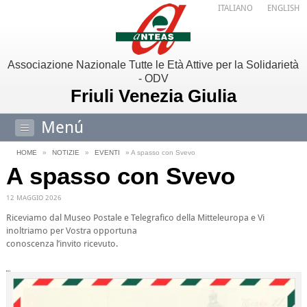
ITALIANO
ENGLISH
Associazione Nazionale Tutte le Età Attive per la Solidarietà
- ODV
Friuli Venezia Giulia
Menú
HOME
»
NOTIZIE
»
EVENTI
» A spasso con Svevo
A spasso con Svevo
12 MAGGIO 2026
Riceviamo dal Museo Postale e Telegrafico della Mitteleuropa e Vi
inoltriamo per Vostra opportuna
conoscenza l’invito ricevuto.