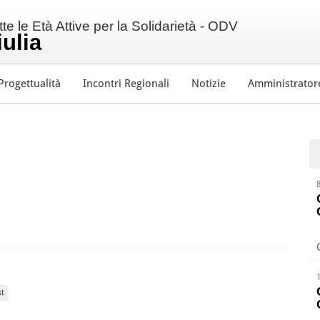
e le Età Attive per la Solidarietà - ODV
iulia
Progettualità
Incontri Regionali
Notizie
Amministrator
st