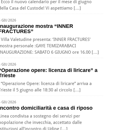
Ecco il nuovo calendario per il mese di giugno
della Casa del Custode! Vi aspettiamo […]
4 GIU 2026
Inaugurazione mostra “INNER
FRACTURES”
Villa Valetudine presenta: ‘INNER FRACTURES’
mostra personale :GAYE TEMIZARABACI
INAUGURAZIONE: SABATO 6 GIUGNO ore 16.00 […]
4 GIU 2026
“Operazione opere: licenza di liricare” a
Trieste
“Operazione Opere: licenza di liricare” arriva a
Trieste il 5 giugno alle 18:30 al circolo […]
4 GIU 2026
Incontro domiciliarità e casa di riposo
Linea condivisa a sostegno dei servizi per
popolazione che invecchia, accettato dalle
istituzioni all’incontro di Udine […]