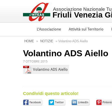
Associazione Nazionale Tutt
Friuli Venezia G
L’Associazione
Attività sul Territorio
HOME
»
NOTIZIE
» Volantino ADS Aiello
Volantino ADS Aiello
7 OTTOBRE 2015
Volantino ADS Aiello
Condividi questo articolo!
Facebook
Twitter
LinkedIn
Pintere