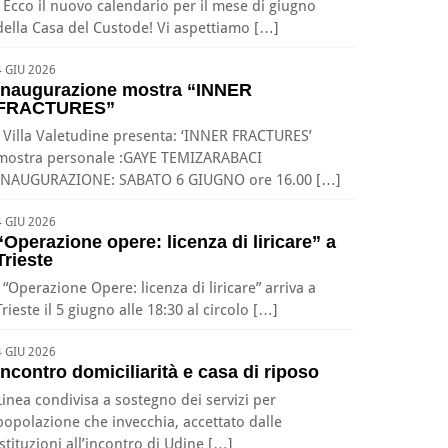
Ecco il nuovo calendario per il mese di giugno
della Casa del Custode! Vi aspettiamo […]
4 GIU 2026
Inaugurazione mostra “INNER
FRACTURES”
Villa Valetudine presenta: ‘INNER FRACTURES’
mostra personale :GAYE TEMIZARABACI
INAUGURAZIONE: SABATO 6 GIUGNO ore 16.00 […]
4 GIU 2026
“Operazione opere: licenza di liricare” a
Trieste
“Operazione Opere: licenza di liricare” arriva a
Trieste il 5 giugno alle 18:30 al circolo […]
4 GIU 2026
Incontro domiciliarità e casa di riposo
Linea condivisa a sostegno dei servizi per
popolazione che invecchia, accettato dalle
istituzioni all’incontro di Udine […]