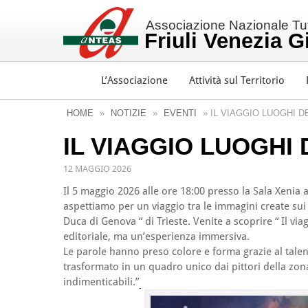
Associazione Nazionale Tutt
Friuli Venezia G
L’Associazione
Attività sul Territorio
HOME
»
NOTIZIE
»
EVENTI
» IL VIAGGIO LUOGHI DE
IL VIAGGIO LUOGHI 
12 MAGGIO 2026
Il 5 maggio 2026 alle ore 18:00 presso la Sala Xenia 
aspettiamo per un viaggio tra le immagini create sui t
Duca di Genova “ di Trieste. Venite a scoprire “ Il v
editoriale, ma un’esperienza immersiva.
Le parole hanno preso colore e forma grazie al talento
trasformato in un quadro unico dai pittori della zon
indimenticabili.”