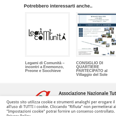
Potrebbero interessarti anche..
Legami di Comunità –
CONSIGLIO DI
incontri a Enemonzo,
QUARTIERE
Preone e Socchieve
PARTECIPATO al
Villaggio del Sole
Associazione Nazionale Tutt
della Regione Friuli Venezia Gi
Questo sito utilizza cookie e strumenti analoghi per erogare il s
via Battistig, 60 -
33100
Udine
all'uso di TUTTI i cookie. Cliccando "Rifiuta" non permetterai al
"Impostazioni cookie" potrai fornire un consenso controllato. Ut