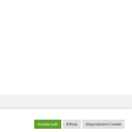
g.it
anteasfvg@pec.csvfvg.it
Accetta tutti
Rifiuta
Impostazioni Cookie