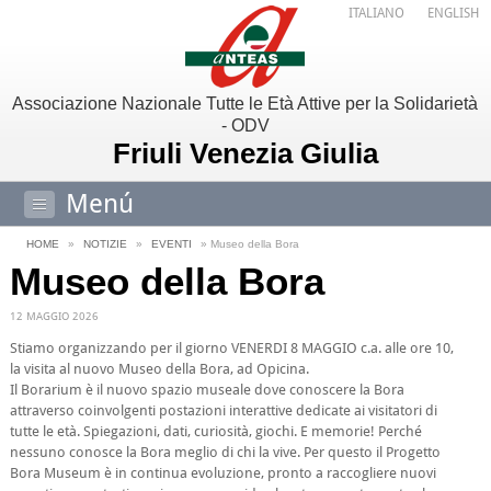
ITALIANO
ENGLISH
Associazione Nazionale Tutte le Età Attive per la Solidarietà
- ODV
Friuli Venezia Giulia
Menú
HOME
»
NOTIZIE
»
EVENTI
» Museo della Bora
Museo della Bora
12 MAGGIO 2026
Stiamo organizzando per il giorno VENERDI 8 MAGGIO c.a. alle ore 10,
la visita al nuovo Museo della Bora, ad Opicina.
Il Borarium è il nuovo spazio museale dove conoscere la Bora
attraverso coinvolgenti postazioni interattive dedicate ai visitatori di
tutte le età. Spiegazioni, dati, curiosità, giochi. E memorie! Perché
nessuno conosce la Bora meglio di chi la vive. Per questo il Progetto
Bora Museum è in continua evoluzione, pronto a raccogliere nuovi