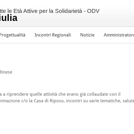
e le Età Attive per la Solidarietà - ODV
iulia
Progettualità
Incontri Regionali
Notizie
Amministrator
dinese
a a riprendere quelle attività che erano già collaudate con il
nimazione c/o la Casa di Riposo, incontri su varie tematiche, salut