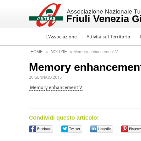
Associazione Nazionale Tutt
Friuli Venezia G
L’Associazione
Attività sul Territorio
HOME
»
NOTIZIE
» Memory enhancement V
Memory enhancemen
20 GENNAIO 2015
Memory enhancement V
Condividi questo articolo!
Facebook
Twitter
LinkedIn
Pintere