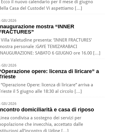
Ecco il nuovo calendario per il mese di giugno
della Casa del Custode! Vi aspettiamo […]
4 GIU 2026
Inaugurazione mostra “INNER
FRACTURES”
Villa Valetudine presenta: ‘INNER FRACTURES’
mostra personale :GAYE TEMIZARABACI
INAUGURAZIONE: SABATO 6 GIUGNO ore 16.00 […]
4 GIU 2026
“Operazione opere: licenza di liricare” a
Trieste
“Operazione Opere: licenza di liricare” arriva a
Trieste il 5 giugno alle 18:30 al circolo […]
4 GIU 2026
Incontro domiciliarità e casa di riposo
Linea condivisa a sostegno dei servizi per
popolazione che invecchia, accettato dalle
istituzioni all’incontro di Udine […]