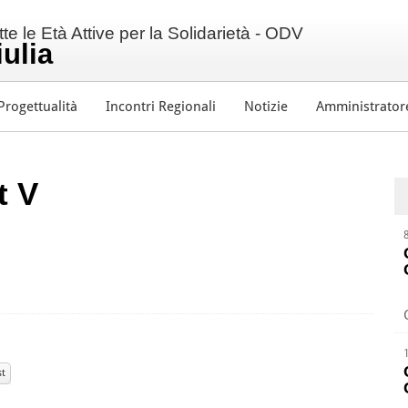
e le Età Attive per la Solidarietà - ODV
iulia
Progettualità
Incontri Regionali
Notizie
Amministrator
t V
st