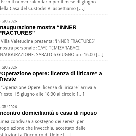
Ecco il nuovo calendario per il mese di giugno
della Casa del Custode! Vi aspettiamo […]
4 GIU 2026
Inaugurazione mostra “INNER
FRACTURES”
Villa Valetudine presenta: ‘INNER FRACTURES’
mostra personale :GAYE TEMIZARABACI
INAUGURAZIONE: SABATO 6 GIUGNO ore 16.00 […]
4 GIU 2026
“Operazione opere: licenza di liricare” a
Trieste
“Operazione Opere: licenza di liricare” arriva a
Trieste il 5 giugno alle 18:30 al circolo […]
4 GIU 2026
Incontro domiciliarità e casa di riposo
Linea condivisa a sostegno dei servizi per
popolazione che invecchia, accettato dalle
istituzioni all’incontro di Udine […]