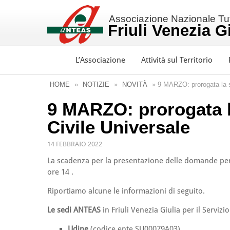
Associazione Nazionale Tutt
Friuli Venezia G
L’Associazione
Attività sul Territorio
HOME
»
NOTIZIE
»
NOVITÀ
» 9 MARZO: prorogata la s
9 MARZO: prorogata l
Civile Universale
14 FEBBRAIO 2022
La scadenza per la presentazione delle domande per i
ore 14 .
Riportiamo alcune le informazioni di seguito.
Le sedi ANTEAS
in Friuli Venezia Giulia per il Servizi
Udine
(codice ente SU00079A03)