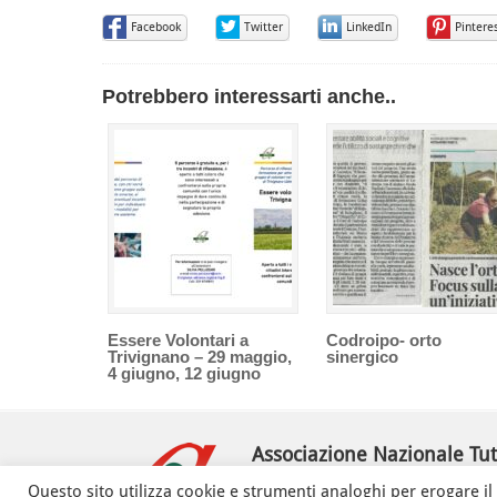
Facebook
Twitter
LinkedIn
Pintere
Potrebbero interessarti anche..
Essere Volontari a
Codroipo- orto
Trivignano – 29 maggio,
sinergico
4 giugno, 12 giugno
Associazione Nazionale Tutt
della Regione Friuli Venezia Gi
Questo sito utilizza cookie e strumenti analoghi per erogare il s