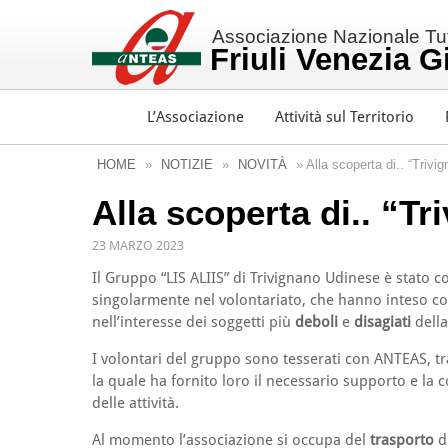
Associazione Nazionale Tutt
Friuli Venezia G
L’Associazione
Attività sul Territorio
HOME
»
NOTIZIE
»
NOVITÀ
» Alla scoperta di.. “Trivi
Alla scoperta di.. “T
23 MARZO 2023
Il Gruppo “LIS ALIIS” di Trivignano Udinese è stato c
singolarmente nel volontariato, che hanno inteso cost
nell’interesse dei soggetti più
deboli
e
disagiati
della
I volontari del gruppo sono tesserati con ANTEAS, tram
la quale ha fornito loro il necessario supporto e la c
delle attività.
Al momento l’associazione si occupa del
trasporto
d