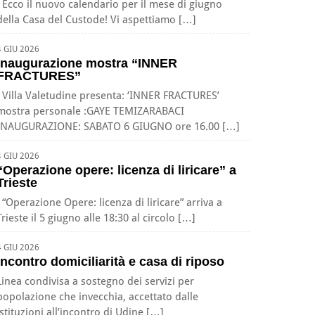
Ecco il nuovo calendario per il mese di giugno
della Casa del Custode! Vi aspettiamo […]
4 GIU 2026
Inaugurazione mostra “INNER
FRACTURES”
Villa Valetudine presenta: ‘INNER FRACTURES’
mostra personale :GAYE TEMIZARABACI
INAUGURAZIONE: SABATO 6 GIUGNO ore 16.00 […]
4 GIU 2026
“Operazione opere: licenza di liricare” a
Trieste
“Operazione Opere: licenza di liricare” arriva a
Trieste il 5 giugno alle 18:30 al circolo […]
4 GIU 2026
Incontro domiciliarità e casa di riposo
Linea condivisa a sostegno dei servizi per
popolazione che invecchia, accettato dalle
istituzioni all’incontro di Udine […]