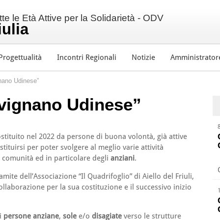
e le Età Attive per la Solidarietà - ODV
iulia
Progettualità
Incontri Regionali
Notizie
Amministrator
gnano Udinese”
rivignano Udinese”
ostituito nel 2022 da persone di buona volontà, già attive
ituirsi per poter svolgere al meglio varie attività
 comunità ed in particolare degli
anziani
.
ite dell’Associazione “Il Quadrifoglio” di Aiello del Friuli,
ollaborazione per la sua costituzione e il successivo inizio
i
persone anziane
,
sole
e/o
disagiate
verso le strutture