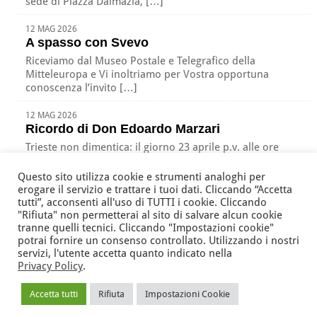
sede di Piazza Dalmazia, […]
12 MAG 2026
A spasso con Svevo
Riceviamo dal Museo Postale e Telegrafico della
Mitteleuropa e Vi inoltriamo per Vostra opportuna
conoscenza l’invito […]
12 MAG 2026
Ricordo di Don Edoardo Marzari
Trieste non dimentica: il giorno 23 aprile p.v. alle ore
17:00 nella nostra sede di Piazza […]
Questo sito utilizza cookie e strumenti analoghi per
erogare il servizio e trattare i tuoi dati. Cliccando “Accetta
tutti”, acconsenti all'uso di TUTTI i cookie. Cliccando
"Rifiuta" non permetterai al sito di salvare alcun cookie
Associazione Nazionale Tutte le Età Attive per la Solidarietà
tranne quelli tecnici. Cliccando "Impostazioni cookie"
della Regione Friuli Venezia Giulia ODV
potrai fornire un consenso controllato. Utilizzando i nostri
via Battistig, 60 -
33100
Udine
Tel/Fax
+39 0432 246432
servizi, l'utente accetta quanto indicato nella
Privacy Policy
.
anteas@volontariato.fvg.it
anteasfvg@pec.csvfvg.it
Accetta tutti
Rifiuta
Impostazioni Cookie
© 2013 ANTEAS Friuli V.G.
- C.F. 94067020308 |
Area Riservata
|
Privacy
|
Mappa del