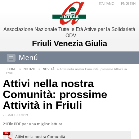
ITALIANO
ENGLISH
Associazione Nazionale Tutte le Età Attive per la Solidarietà
- ODV
Friuli Venezia Giulia
Menú
HOME
»
NOTIZIE
»
NOVITÀ
» Attivi nella nostra Comunità: prossime Attività in
Friuli
Attivi nella nostra
Comunità: prossime
Attività in Friuli
20 MAGGIO 2019
21File PDF per una miglior lettura:
Attivi nella nostra Comunità