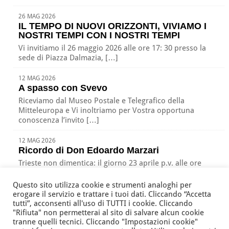
26 MAG 2026
IL TEMPO DI NUOVI ORIZZONTI, VIVIAMO I
NOSTRI TEMPI CON I NOSTRI TEMPI
Vi invitiamo il 26 maggio 2026 alle ore 17: 30 presso la
sede di Piazza Dalmazia, […]
12 MAG 2026
A spasso con Svevo
Riceviamo dal Museo Postale e Telegrafico della
Mitteleuropa e Vi inoltriamo per Vostra opportuna
conoscenza l’invito […]
12 MAG 2026
Ricordo di Don Edoardo Marzari
Trieste non dimentica: il giorno 23 aprile p.v. alle ore
17:00 nella nostra sede di Piazza […]
Questo sito utilizza cookie e strumenti analoghi per
erogare il servizio e trattare i tuoi dati. Cliccando “Accetta
tutti”, acconsenti all'uso di TUTTI i cookie. Cliccando
"Rifiuta" non permetterai al sito di salvare alcun cookie
Associazione Nazionale Tutte le Età Attive per la Solidarietà
tranne quelli tecnici. Cliccando "Impostazioni cookie"
della Regione Friuli Venezia Giulia ODV