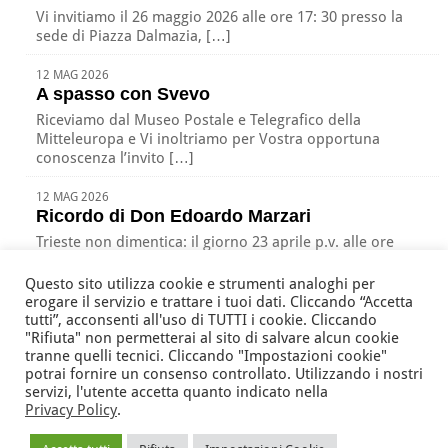
Vi invitiamo il 26 maggio 2026 alle ore 17: 30 presso la
sede di Piazza Dalmazia, […]
12 MAG 2026
A spasso con Svevo
Riceviamo dal Museo Postale e Telegrafico della
Mitteleuropa e Vi inoltriamo per Vostra opportuna
conoscenza l’invito […]
12 MAG 2026
Ricordo di Don Edoardo Marzari
Trieste non dimentica: il giorno 23 aprile p.v. alle ore
17:00 nella nostra sede di Piazza […]
Questo sito utilizza cookie e strumenti analoghi per
erogare il servizio e trattare i tuoi dati. Cliccando “Accetta
tutti”, acconsenti all'uso di TUTTI i cookie. Cliccando
"Rifiuta" non permetterai al sito di salvare alcun cookie
Associazione Nazionale Tutte le Età Attive per la Solidarietà
tranne quelli tecnici. Cliccando "Impostazioni cookie"
della Regione Friuli Venezia Giulia ODV
potrai fornire un consenso controllato. Utilizzando i nostri
via Battistig, 60 -
33100
Udine
Tel/Fax
+39 0432 246432
servizi, l'utente accetta quanto indicato nella
Privacy Policy
.
anteas@volontariato.fvg.it
anteasfvg@pec.csvfvg.it