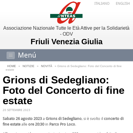
ITALIANO
ENGLISH
Associazione Nazionale Tutte le Età Attive per la Solidarietà
- ODV
Friuli Venezia Giulia
Menú
HOME
»
NOTIZIE
»
NOVITÀ
» Grions di Sedegliano: Foto del Concerto di fine
estate
Grions di Sedegliano:
Foto del Concerto di fine
estate
20 SETTEMBRE 2023
Sabato 26 agosto 2023
a
Grions di Sedegliano
, si è svolto il
concerto di
fine estate
alle
ore 20:30
in
Parco Pro Loco
.