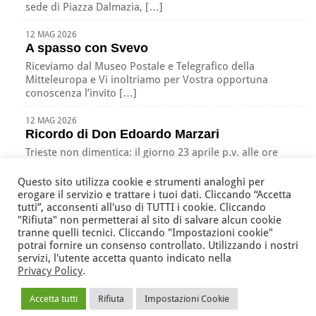
sede di Piazza Dalmazia, […]
12 MAG 2026
A spasso con Svevo
Riceviamo dal Museo Postale e Telegrafico della
Mitteleuropa e Vi inoltriamo per Vostra opportuna
conoscenza l’invito […]
12 MAG 2026
Ricordo di Don Edoardo Marzari
Trieste non dimentica: il giorno 23 aprile p.v. alle ore
17:00 nella nostra sede di Piazza […]
Questo sito utilizza cookie e strumenti analoghi per
erogare il servizio e trattare i tuoi dati. Cliccando “Accetta
tutti”, acconsenti all'uso di TUTTI i cookie. Cliccando
"Rifiuta" non permetterai al sito di salvare alcun cookie
Associazione Nazionale Tutte le Età Attive per la Solidarietà
tranne quelli tecnici. Cliccando "Impostazioni cookie"
della Regione Friuli Venezia Giulia ODV
potrai fornire un consenso controllato. Utilizzando i nostri
via Battistig, 60 -
33100
Udine
Tel/Fax
+39 0432 246432
servizi, l'utente accetta quanto indicato nella
Privacy Policy
.
anteas@volontariato.fvg.it
anteasfvg@pec.csvfvg.it
Accetta tutti
Rifiuta
Impostazioni Cookie
© 2013 ANTEAS Friuli V.G.
- C.F. 94067020308 |
Area Riservata
|
Privacy
|
Mappa del