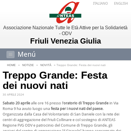
ITALIANO
ENGLISH
Associazione Nazionale Tutte le Età Attive per la Solidarietà
- ODV
Friuli Venezia Giulia
Menú
HOME
»
NOTIZIE
»
NOVITÀ
» Treppo Grande: Festa dei nuovi nati
Treppo Grande: Festa
dei nuovi nati
30 APRILE 2024
Sabato 20 aprile
alle ore 16 presso l’
oratorio di Treppo Grande
in Via
Roma 9 ha avuto luogo una
festa per i nuovi nati del paese
.
Organizzata dalla Casa del Volontariato di San Daniele con la rete dei
centri di aggregazione del Friuli Collinare e col sostegno di ANTEAS
Regione FVG ODV e patrocinio del Comune di Treppo Grande, gli
anziani del centro di aggregazione “il Girasole” hanno consegnato dei