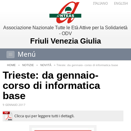
ITALIANO
ENGLISH
Associazione Nazionale Tutte le Età Attive per la Solidarietà
- ODV
Friuli Venezia Giulia
Menú
HOME
»
NOTIZIE
»
NOVITÀ
» Trieste: da gennaio- corso di informatica base
Trieste: da gennaio-
corso di informatica
base
9 GENNAIO 2017
Clicca qui per leggere tutti i dettagli.