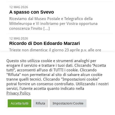
12 MAG 2026
A spasso con Svevo
Riceviamo dal Museo Postale e Telegrafico della
Mitteleuropa e Vi inoltriamo per Vostra opportuna
conoscenza l’invito […]
12 MAG 2026
Ricordo di Don Edoardo Marzari
Trieste non dimentica: il giorno 23 aprile p.v. alle ore
17:00 nella nostra sede di Piazza […]
Questo sito utilizza cookie e strumenti analoghi per
erogare il servizio e trattare i tuoi dati. Cliccando “Accetta
tutti”, acconsenti all'uso di TUTTI i cookie. Cliccando
"Rifiuta" non permetterai al sito di salvare alcun cookie
Associazione Nazionale Tutte le Età Attive per la Solidarietà
tranne quelli tecnici. Cliccando "Impostazioni cookie"
della Regione Friuli Venezia Giulia ODV
potrai fornire un consenso controllato. Utilizzando i nostri
via Battistig, 60 -
33100
Udine
Tel/Fax
+39 0432 246432
servizi, l'utente accetta quanto indicato nella
Privacy Policy
.
anteas@volontariato.fvg.it
anteasfvg@pec.csvfvg.it
Accetta tutti
Rifiuta
Impostazioni Cookie
© 2013 ANTEAS Friuli V.G.
- C.F. 94067020308 |
Area Riservata
|
Privacy
|
Mappa del
Sito
Web Dev & Design Dreosso.IT