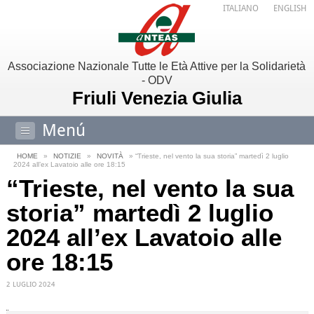
ITALIANO
ENGLISH
Associazione Nazionale Tutte le Età Attive per la Solidarietà
- ODV
Friuli Venezia Giulia
Menú
HOME
»
NOTIZIE
»
NOVITÀ
» “Trieste, nel vento la sua storia” martedì 2 luglio
2024 all’ex Lavatoio alle ore 18:15
“Trieste, nel vento la sua
storia” martedì 2 luglio
2024 all’ex Lavatoio alle
ore 18:15
2 LUGLIO 2024