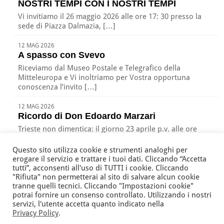
NOSTRI TEMPI CON I NOSTRI TEMPI
Vi invitiamo il 26 maggio 2026 alle ore 17: 30 presso la
sede di Piazza Dalmazia, […]
12 MAG 2026
A spasso con Svevo
Riceviamo dal Museo Postale e Telegrafico della
Mitteleuropa e Vi inoltriamo per Vostra opportuna
conoscenza l’invito […]
12 MAG 2026
Ricordo di Don Edoardo Marzari
Trieste non dimentica: il giorno 23 aprile p.v. alle ore
17:00 nella nostra sede di Piazza […]
Questo sito utilizza cookie e strumenti analoghi per
erogare il servizio e trattare i tuoi dati. Cliccando “Accetta
tutti”, acconsenti all'uso di TUTTI i cookie. Cliccando
"Rifiuta" non permetterai al sito di salvare alcun cookie
Associazione Nazionale Tutte le Età Attive per la Solidarietà
tranne quelli tecnici. Cliccando "Impostazioni cookie"
della Regione Friuli Venezia Giulia ODV
potrai fornire un consenso controllato. Utilizzando i nostri
via Battistig, 60 -
33100
Udine
Tel/Fax
+39 0432 246432
servizi, l'utente accetta quanto indicato nella
Privacy Policy
.
anteas@volontariato.fvg.it
anteasfvg@pec.csvfvg.it