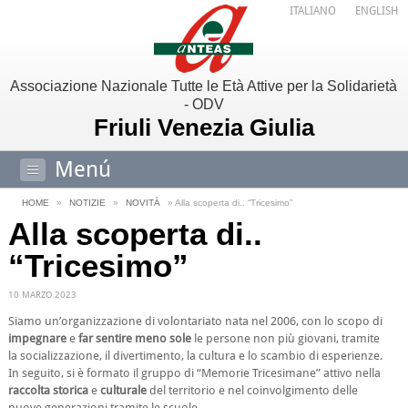
ITALIANO
ENGLISH
Associazione Nazionale Tutte le Età Attive per la Solidarietà
- ODV
Friuli Venezia Giulia
Menú
HOME
»
NOTIZIE
»
NOVITÀ
» Alla scoperta di.. “Tricesimo”
Alla scoperta di..
“Tricesimo”
10 MARZO 2023
Siamo un’organizzazione di volontariato nata nel 2006, con lo scopo di
impegnare
e
far sentire meno sole
le persone non più giovani, tramite
la socializzazione, il divertimento, la cultura e lo scambio di esperienze.
In seguito, si è formato il gruppo di “Memorie Tricesimane” attivo nella
raccolta storica
e
culturale
del territorio e nel coinvolgimento delle
nuove generazioni tramite le scuole.