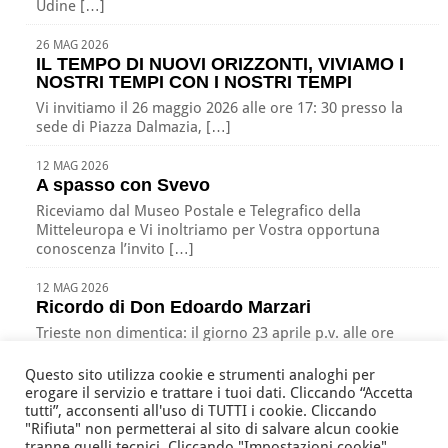
Udine […]
26 MAG 2026
IL TEMPO DI NUOVI ORIZZONTI, VIVIAMO I
NOSTRI TEMPI CON I NOSTRI TEMPI
Vi invitiamo il 26 maggio 2026 alle ore 17: 30 presso la
sede di Piazza Dalmazia, […]
12 MAG 2026
A spasso con Svevo
Riceviamo dal Museo Postale e Telegrafico della
Mitteleuropa e Vi inoltriamo per Vostra opportuna
conoscenza l’invito […]
12 MAG 2026
Ricordo di Don Edoardo Marzari
Trieste non dimentica: il giorno 23 aprile p.v. alle ore
17:00 nella nostra sede di Piazza […]
Questo sito utilizza cookie e strumenti analoghi per
erogare il servizio e trattare i tuoi dati. Cliccando “Accetta
tutti”, acconsenti all'uso di TUTTI i cookie. Cliccando
"Rifiuta" non permetterai al sito di salvare alcun cookie
Associazione Nazionale Tutte le Età Attive per la Solidarietà
tranne quelli tecnici. Cliccando "Impostazioni cookie"