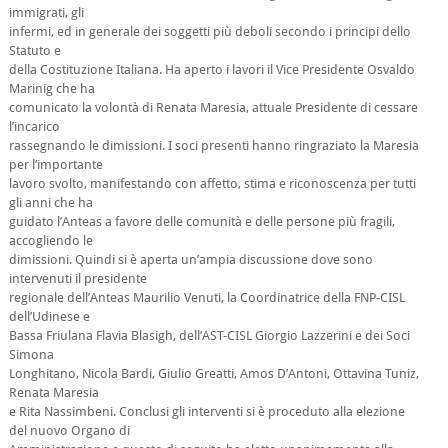
immigrati, gli
infermi, ed in generale dei soggetti più deboli secondo i principi dello
Statuto e
della Costituzione Italiana. Ha aperto i lavori il Vice Presidente Osvaldo
Marinig che ha
comunicato la volontà di Renata Maresia, attuale Presidente di cessare
l’incarico
rassegnando le dimissioni. I soci presenti hanno ringraziato la Maresia
per l’importante
lavoro svolto, manifestando con affetto, stima e riconoscenza per tutti
gli anni che ha
guidato l’Anteas a favore delle comunità e delle persone più fragili,
accogliendo le
dimissioni. Quindi si è aperta un’ampia discussione dove sono
intervenuti il presidente
regionale dell’Anteas Maurilio Venuti, la Coordinatrice della FNP-CISL
dell’Udinese e
Bassa Friulana Flavia Blasigh, dell’AST-CISL Giorgio Lazzerini e dei Soci
Simona
Longhitano, Nicola Bardi, Giulio Greatti, Amos D’Antoni, Ottavina Tuniz,
Renata Maresia
e Rita Nassimbeni. Conclusi gli interventi si è proceduto alla elezione
del nuovo Organo di