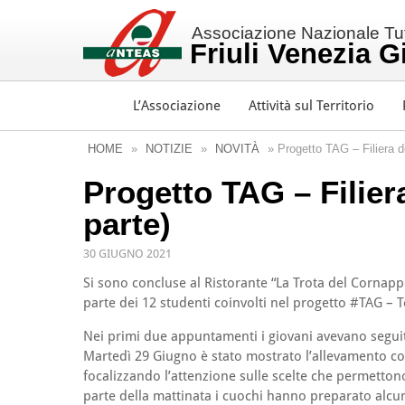
Associazione Nazionale Tutt
Friuli Venezia G
L’Associazione
Attività sul Territorio
HOME
»
NOTIZIE
»
NOVITÀ
» Progetto TAG – Filiera del
Progetto TAG – Filiera 
parte)
30 GIUGNO 2021
Si sono concluse al Ristorante “La Trota del Cornappo”
parte dei 12 studenti coinvolti nel progetto #TAG – T
Nei primi due appuntamenti i giovani avevano seguito
Martedì 29 Giugno è stato mostrato l’allevamento col
focalizzando l’attenzione sulle scelte che permetton
parte della mattinata i cuochi hanno preparato alcu