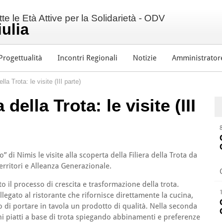
e le Età Attive per la Solidarietà - ODV
iulia
Progettualità
Incontri Regionali
Notizie
Amministrator
la Trota: le visite (III parte)
della Trota: le visite (III
 di Nimis le visite alla scoperta della Filiera della Trota da
erritori e Alleanza Generazionale.
 il processo di crescita e trasformazione della trota.
legato al ristorante che rifornisce direttamente la cucina,
o di portare in tavola un prodotto di qualità. Nella seconda
ni piatti a base di trota spiegando abbinamenti e preferenze