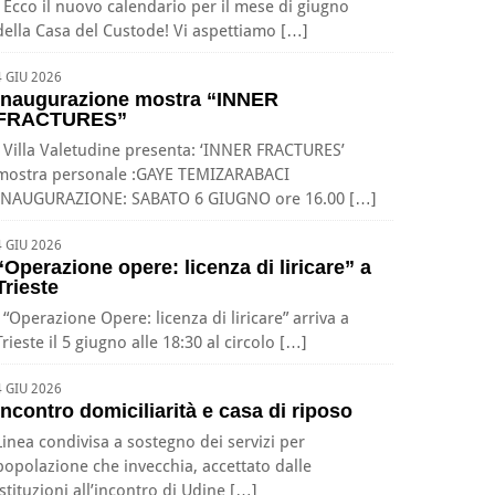
Ecco il nuovo calendario per il mese di giugno
della Casa del Custode! Vi aspettiamo […]
4 GIU 2026
Inaugurazione mostra “INNER
FRACTURES”
Villa Valetudine presenta: ‘INNER FRACTURES’
mostra personale :GAYE TEMIZARABACI
INAUGURAZIONE: SABATO 6 GIUGNO ore 16.00 […]
4 GIU 2026
“Operazione opere: licenza di liricare” a
Trieste
“Operazione Opere: licenza di liricare” arriva a
Trieste il 5 giugno alle 18:30 al circolo […]
4 GIU 2026
Incontro domiciliarità e casa di riposo
Linea condivisa a sostegno dei servizi per
popolazione che invecchia, accettato dalle
istituzioni all’incontro di Udine […]