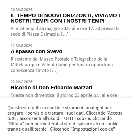
26 MAG 2026
IL TEMPO DI NUOVI ORIZZONTI, VIVIAMO I
NOSTRI TEMPI CON I NOSTRI TEMPI
Vi invitiamo il 26 maggio 2026 alle ore 17: 30 presso la
sede di Piazza Dalmazia, […]
12 MAG 2026
A spasso con Svevo
Riceviamo dal Museo Postale e Telegrafico della
Mitteleuropa e Vi inoltriamo per Vostra opportuna
conoscenza l’invito […]
12 MAG 2026
Ricordo di Don Edoardo Marzari
Trieste non dimentica: il giorno 23 aprile p.v. alle ore
17:00 nella nostra sede di Piazza […]
Questo sito utilizza cookie e strumenti analoghi per
erogare il servizio e trattare i tuoi dati. Cliccando “Accetta
tutti”, acconsenti all'uso di TUTTI i cookie. Cliccando
"Rifiuta" non permetterai al sito di salvare alcun cookie
Associazione Nazionale Tutte le Età Attive per la Solidarietà
tranne quelli tecnici. Cliccando "Impostazioni cookie"
della Regione Friuli Venezia Giulia ODV