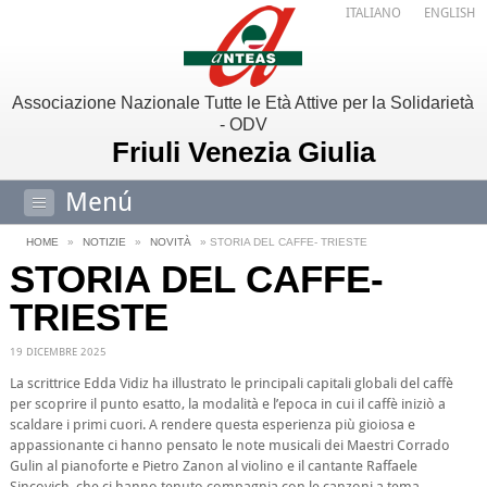
ITALIANO
ENGLISH
Associazione Nazionale Tutte le Età Attive per la Solidarietà
- ODV
Friuli Venezia Giulia
Menú
HOME
»
NOTIZIE
»
NOVITÀ
» STORIA DEL CAFFE- TRIESTE
STORIA DEL CAFFE-
TRIESTE
19 DICEMBRE 2025
La scrittrice Edda Vidiz ha illustrato le principali capitali globali del caffè
per scoprire il punto esatto, la modalità e l’epoca in cui il caffè iniziò a
scaldare i primi cuori. A rendere questa esperienza più gioiosa e
appassionante ci hanno pensato le note musicali dei Maestri Corrado
Gulin al pianoforte e Pietro Zanon al violino e il cantante Raffaele
Sincovich, che ci hanno tenuto compagnia con le canzoni a tema