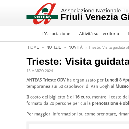
Associazione Nazionale Tutt
Friuli Venezia G
L’Associazione
Attività sul Territorio
HOME
»
NOTIZIE
»
NOVITÀ
» Trieste: Visita guidata a
Trieste: Visita guidat
18 MARZO 2024
ANTEAS Trieste ODV
ha organizzato per
Lunedì 8 Apr
temporanea sui 50 capolavori di Van Gogh al
Museo 
Il costo del biglietto è di
16 euro
, mentre il costo de
formato da 20 persone per cui la
prenotazione è obb
Per maggiori informazioni su come prenotare, riman