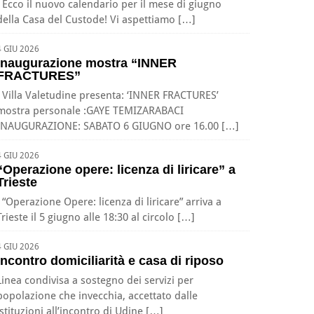
Ecco il nuovo calendario per il mese di giugno
della Casa del Custode! Vi aspettiamo […]
4 GIU 2026
Inaugurazione mostra “INNER
FRACTURES”
Villa Valetudine presenta: ‘INNER FRACTURES’
mostra personale :GAYE TEMIZARABACI
INAUGURAZIONE: SABATO 6 GIUGNO ore 16.00 […]
4 GIU 2026
“Operazione opere: licenza di liricare” a
Trieste
“Operazione Opere: licenza di liricare” arriva a
Trieste il 5 giugno alle 18:30 al circolo […]
4 GIU 2026
Incontro domiciliarità e casa di riposo
Linea condivisa a sostegno dei servizi per
popolazione che invecchia, accettato dalle
istituzioni all’incontro di Udine […]