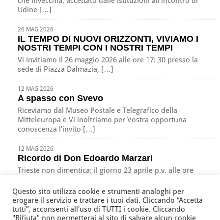
che invecchia, accettato dalle istituzioni all’incontro di
Udine […]
26 MAG 2026
IL TEMPO DI NUOVI ORIZZONTI, VIVIAMO I
NOSTRI TEMPI CON I NOSTRI TEMPI
Vi invitiamo il 26 maggio 2026 alle ore 17: 30 presso la
sede di Piazza Dalmazia, […]
12 MAG 2026
A spasso con Svevo
Riceviamo dal Museo Postale e Telegrafico della
Mitteleuropa e Vi inoltriamo per Vostra opportuna
conoscenza l’invito […]
12 MAG 2026
Ricordo di Don Edoardo Marzari
Trieste non dimentica: il giorno 23 aprile p.v. alle ore
17:00 nella nostra sede di Piazza […]
Questo sito utilizza cookie e strumenti analoghi per
erogare il servizio e trattare i tuoi dati. Cliccando “Accetta
tutti”, acconsenti all'uso di TUTTI i cookie. Cliccando
"Rifiuta" non permetterai al sito di salvare alcun cookie