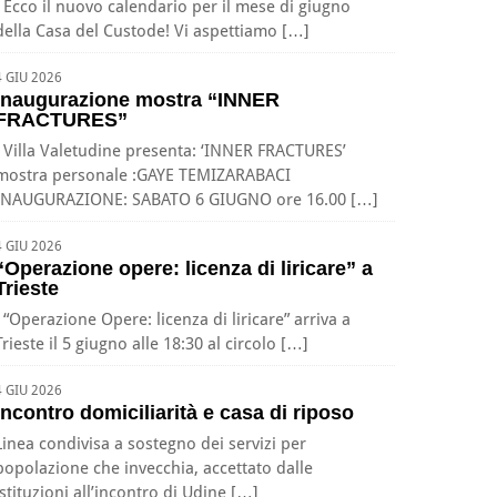
Ecco il nuovo calendario per il mese di giugno
della Casa del Custode! Vi aspettiamo […]
4 GIU 2026
Inaugurazione mostra “INNER
FRACTURES”
Villa Valetudine presenta: ‘INNER FRACTURES’
mostra personale :GAYE TEMIZARABACI
INAUGURAZIONE: SABATO 6 GIUGNO ore 16.00 […]
4 GIU 2026
“Operazione opere: licenza di liricare” a
Trieste
“Operazione Opere: licenza di liricare” arriva a
Trieste il 5 giugno alle 18:30 al circolo […]
4 GIU 2026
Incontro domiciliarità e casa di riposo
Linea condivisa a sostegno dei servizi per
popolazione che invecchia, accettato dalle
istituzioni all’incontro di Udine […]