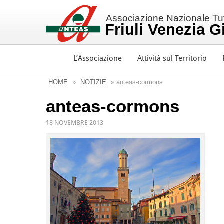
Associazione Nazionale Tutt
Friuli Venezia G
L’Associazione
Attività sul Territorio
HOME
»
NOTIZIE
» anteas-cormons
anteas-cormons
18 NOVEMBRE 2013