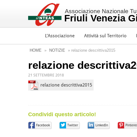
Associazione Nazionale Tutt
Friuli Venezia G
L’Associazione
Attività sul Territorio
HOME
»
NOTIZIE
» relazione descrittiva2015
relazione descrittiva
21 SETTEMBRE 2018
relazione descrittiva2015
Condividi questo articolo!
Facebook
Twitter
LinkedIn
Pintere