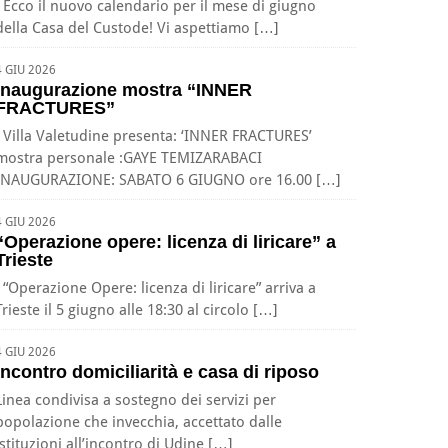
Ecco il nuovo calendario per il mese di giugno
della Casa del Custode! Vi aspettiamo […]
4 GIU 2026
Inaugurazione mostra “INNER
FRACTURES”
Villa Valetudine presenta: ‘INNER FRACTURES’
mostra personale :GAYE TEMIZARABACI
INAUGURAZIONE: SABATO 6 GIUGNO ore 16.00 […]
4 GIU 2026
“Operazione opere: licenza di liricare” a
Trieste
“Operazione Opere: licenza di liricare” arriva a
Trieste il 5 giugno alle 18:30 al circolo […]
4 GIU 2026
Incontro domiciliarità e casa di riposo
Linea condivisa a sostegno dei servizi per
popolazione che invecchia, accettato dalle
istituzioni all’incontro di Udine […]