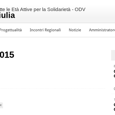
e le Età Attive per la Solidarietà - ODV
iulia
Progettualità
Incontri Regionali
Notizie
Amministrator
2015
st