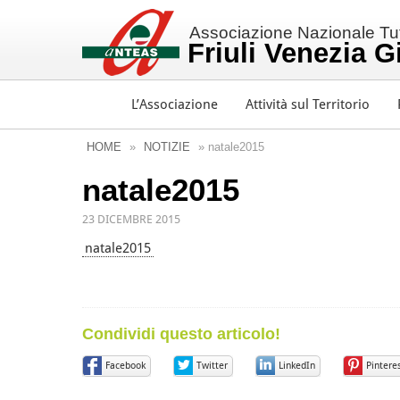
Associazione Nazionale Tutt
Friuli Venezia G
L’Associazione
Attività sul Territorio
HOME
»
NOTIZIE
» natale2015
natale2015
23 DICEMBRE 2015
natale2015
Condividi questo articolo!
Facebook
Twitter
LinkedIn
Pintere