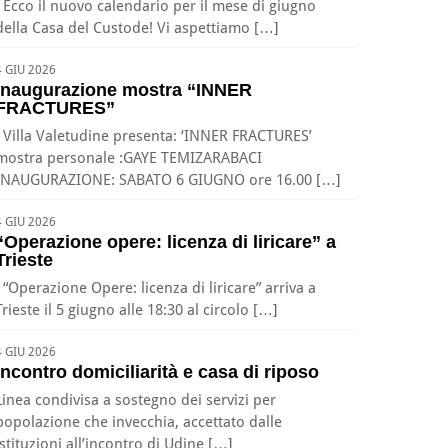
Ecco il nuovo calendario per il mese di giugno
della Casa del Custode! Vi aspettiamo […]
4 GIU 2026
Inaugurazione mostra “INNER
FRACTURES”
Villa Valetudine presenta: ‘INNER FRACTURES’
mostra personale :GAYE TEMIZARABACI
INAUGURAZIONE: SABATO 6 GIUGNO ore 16.00 […]
4 GIU 2026
“Operazione opere: licenza di liricare” a
Trieste
“Operazione Opere: licenza di liricare” arriva a
Trieste il 5 giugno alle 18:30 al circolo […]
4 GIU 2026
Incontro domiciliarità e casa di riposo
Linea condivisa a sostegno dei servizi per
popolazione che invecchia, accettato dalle
istituzioni all’incontro di Udine […]