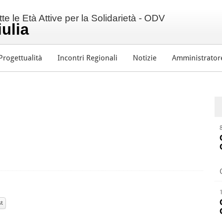
e le Età Attive per la Solidarietà - ODV
iulia
Progettualità
Incontri Regionali
Notizie
Amministrator
st