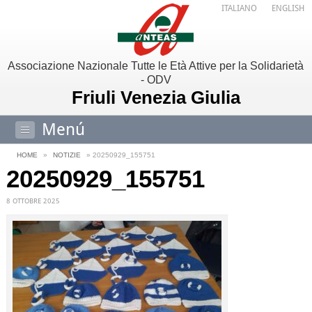
ITALIANO
ENGLISH
Associazione Nazionale Tutte le Età Attive per la Solidarietà
- ODV
Friuli Venezia Giulia
Menú
HOME
»
NOTIZIE
» 20250929_155751
20250929_155751
8 OTTOBRE 2025