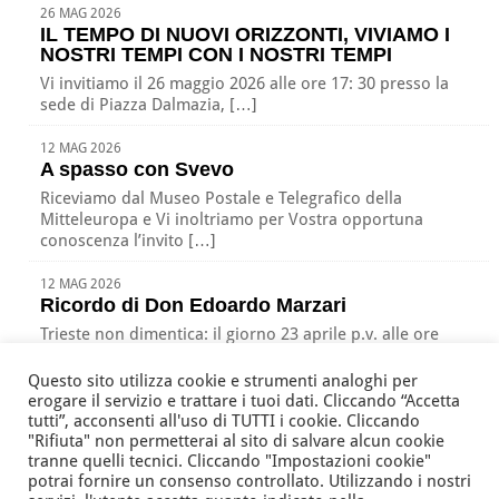
26 MAG 2026
IL TEMPO DI NUOVI ORIZZONTI, VIVIAMO I
NOSTRI TEMPI CON I NOSTRI TEMPI
Vi invitiamo il 26 maggio 2026 alle ore 17: 30 presso la
sede di Piazza Dalmazia, […]
12 MAG 2026
A spasso con Svevo
Riceviamo dal Museo Postale e Telegrafico della
Mitteleuropa e Vi inoltriamo per Vostra opportuna
conoscenza l’invito […]
12 MAG 2026
Ricordo di Don Edoardo Marzari
Trieste non dimentica: il giorno 23 aprile p.v. alle ore
17:00 nella nostra sede di Piazza […]
Questo sito utilizza cookie e strumenti analoghi per
erogare il servizio e trattare i tuoi dati. Cliccando “Accetta
tutti”, acconsenti all'uso di TUTTI i cookie. Cliccando
"Rifiuta" non permetterai al sito di salvare alcun cookie
Associazione Nazionale Tutte le Età Attive per la Solidarietà
tranne quelli tecnici. Cliccando "Impostazioni cookie"
della Regione Friuli Venezia Giulia ODV
potrai fornire un consenso controllato. Utilizzando i nostri
via Battistig, 60 -
33100
Udine
Tel/Fax
+39 0432 246432