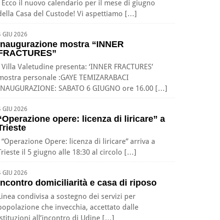
Ecco il nuovo calendario per il mese di giugno
della Casa del Custode! Vi aspettiamo […]
4 GIU 2026
Inaugurazione mostra “INNER
FRACTURES”
Villa Valetudine presenta: ‘INNER FRACTURES’
mostra personale :GAYE TEMIZARABACI
INAUGURAZIONE: SABATO 6 GIUGNO ore 16.00 […]
4 GIU 2026
“Operazione opere: licenza di liricare” a
Trieste
“Operazione Opere: licenza di liricare” arriva a
Trieste il 5 giugno alle 18:30 al circolo […]
4 GIU 2026
Incontro domiciliarità e casa di riposo
Linea condivisa a sostegno dei servizi per
popolazione che invecchia, accettato dalle
istituzioni all’incontro di Udine […]