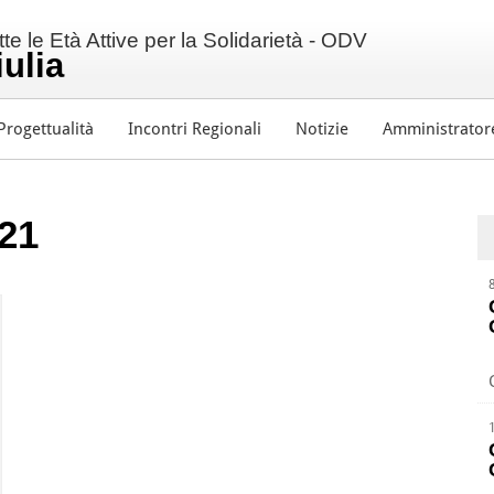
e le Età Attive per la Solidarietà - ODV
iulia
Progettualità
Incontri Regionali
Notizie
Amministrator
021