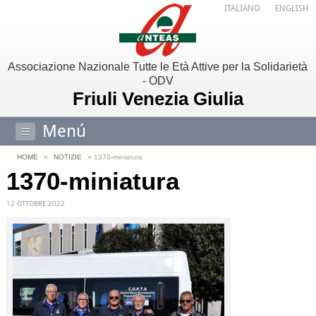
ITALIANO
ENGLISH
Associazione Nazionale Tutte le Età Attive per la Solidarietà
- ODV
Friuli Venezia Giulia
Menú
HOME
»
NOTIZIE
» 1370-miniatura
1370-miniatura
12 OTTOBRE 2022