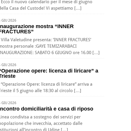
Ecco il nuovo calendario per il mese di giugno
della Casa del Custode! Vi aspettiamo […]
4 GIU 2026
Inaugurazione mostra “INNER
FRACTURES”
Villa Valetudine presenta: ‘INNER FRACTURES’
mostra personale :GAYE TEMIZARABACI
INAUGURAZIONE: SABATO 6 GIUGNO ore 16.00 […]
4 GIU 2026
“Operazione opere: licenza di liricare” a
Trieste
“Operazione Opere: licenza di liricare” arriva a
Trieste il 5 giugno alle 18:30 al circolo […]
4 GIU 2026
Incontro domiciliarità e casa di riposo
Linea condivisa a sostegno dei servizi per
popolazione che invecchia, accettato dalle
istituzioni all’incontro di Udine […]