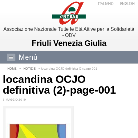
ITALIANO
ENGLISH
Associazione Nazionale Tutte le Età Attive per la Solidarietà
- ODV
Friuli Venezia Giulia
Menú
HOME
»
NOTIZIE
» locandina OCJO definitiva (2)-page-001
locandina OCJO
definitiva (2)-page-001
6 MAGGIO 2019