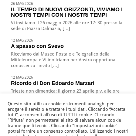
26 MAG 2026
IL TEMPO DI NUOVI ORIZZONTI, VIVIAMO I
NOSTRI TEMPI CON I NOSTRI TEMPI
Vi invitiamo il 26 maggio 2026 alle ore 17: 30 presso la
sede di Piazza Dalmazia, […]
12 MAG 2026
A spasso con Svevo
Riceviamo dal Museo Postale e Telegrafico della
Mitteleuropa e Vi inoltriamo per Vostra opportuna
conoscenza l’invito […]
12 MAG 2026
Ricordo di Don Edoardo Marzari
Trieste non dimentica: il giorno 23 aprile p.v. alle ore
17:00 nella nostra sede di Piazza […]
Questo sito utilizza cookie e strumenti analoghi per
erogare il servizio e trattare i tuoi dati. Cliccando “Accetta
tutti”, acconsenti all'uso di TUTTI i cookie. Cliccando
"Rifiuta" non permetterai al sito di salvare alcun cookie
Associazione Nazionale Tutte le Età Attive per la Solidarietà
tranne quelli tecnici. Cliccando "Impostazioni cookie"
della Regione Friuli Venezia Giulia ODV
potrai fornire un consenso controllato. Utilizzando i nostri
via Battistig, 60 -
33100
Udine
Tel/Fax
+39 0432 246432