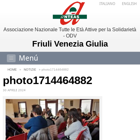
ITALIANO
ENGLISH
Associazione Nazionale Tutte le Età Attive per la Solidarietà
- ODV
Friuli Venezia Giulia
Menú
HOME
»
NOTIZIE
» photo1714464882
photo1714464882
30 APRILE 2024